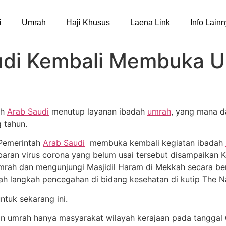
i
Umrah
Haji Khusus
Laena Link
Info Lain
udi Kembali Membuka 
ah
Arab Saudi
menutup layanan ibadah
umrah
, yang mana d
 tahun.
 Pemerintah
Arab Saudi
membuka kembali kegiatan ibadah
aran virus corona yang belum usai tersebut disampaikan K
umrah dan mengunjungi Masjidil Haram di Mekkah secara be
h langkah pencegahan di bidang kesehatan di kutip The Na
ntuk sekarang ini.
an umrah hanya masyarakat wilayah kerajaan pada tangga