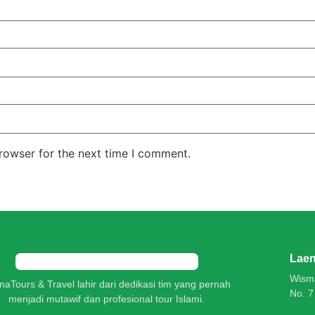
rowser for the next time I comment.
Laen
Wisma
naTours & Travel lahir dari dedikasi tim yang pernah
No. 7
menjadi mutawif dan profesional tour Islami.