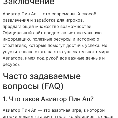
Заключение
Авиатор Пин Ап — это современный способ
развлечения и заработка для игроков,
предлагающий множество возможностей.
Официальный сайт предоставляет актуальную
информацию, полезные ресурсы и историю о
стратегиях, которые помогут достичь успеха. Не
упустите шанс стать частью увлекательного мира
Авиатора, имея под рукой все важные данные и
ресурсы.
Часто задаваемые
вопросы (FAQ)
1. Что такое Авиатор Пин Ап?
Авиатор Пин Ап — это азартная игра, в которой
игроки делают ставки на рост коэффициента, следя