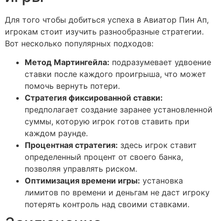
Для того чтобы добиться успеха в Авиатор Пин Ап,
игрокам стоит изучить разнообразные стратегии.
Вот несколько популярных подходов:
Метод Мартингейла:
подразумевает удвоение
ставки после каждого проигрыша, что может
помочь вернуть потери.
Стратегия фиксированной ставки:
предполагает создание заранее установленной
суммы, которую игрок готов ставить при
каждом раунде.
Процентная стратегия:
здесь игрок ставит
определенный процент от своего банка,
позволяя управлять риском.
Оптимизация времени игры:
установка
лимитов по времени и деньгам не даст игроку
потерять контроль над своими ставками.