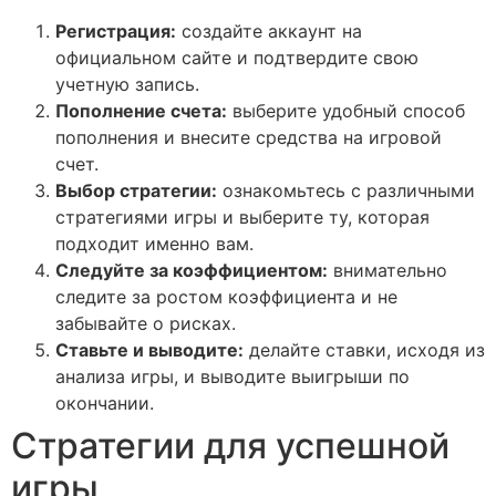
Регистрация:
создайте аккаунт на
официальном сайте и подтвердите свою
учетную запись.
Пополнение счета:
выберите удобный способ
пополнения и внесите средства на игровой
счет.
Выбор стратегии:
ознакомьтесь с различными
стратегиями игры и выберите ту, которая
подходит именно вам.
Следуйте за коэффициентом:
внимательно
следите за ростом коэффициента и не
забывайте о рисках.
Ставьте и выводите:
делайте ставки, исходя из
анализа игры, и выводите выигрыши по
окончании.
Стратегии для успешной
игры