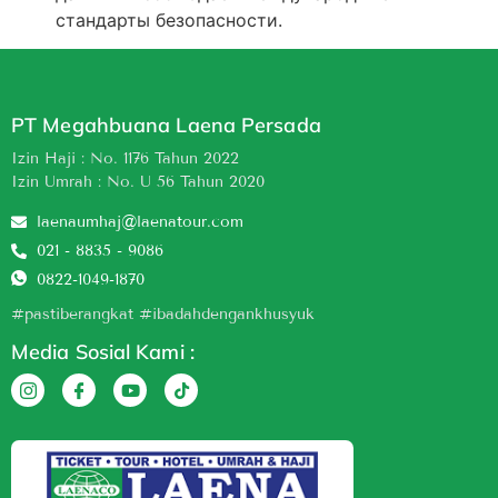
стандарты безопасности.
PT Megahbuana Laena Persada
Izin Haji : No. 1176 Tahun 2022
Izin Umrah : No. U 56 Tahun 2020
laenaumhaj@laenatour.com
021 - 8835 - 9086
0822-1049-1870
#pastiberangkat #ibadahdengankhusyuk
Media Sosial Kami :