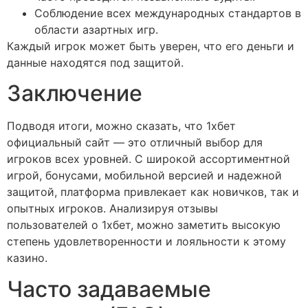
Соблюдение всех международных стандартов в
области азартных игр.
Каждый игрок может быть уверен, что его деньги и
данные находятся под защитой.
Заключение
Подводя итоги, можно сказать, что 1хбет
официальный сайт — это отличный выбор для
игроков всех уровней. С широкой ассортиментной
игрой, бонусами, мобильной версией и надежной
защитой, платформа привлекает как новичков, так и
опытных игроков. Анализируя отзывы
пользователей о 1хбет, можно заметить высокую
степень удовлетворенности и лояльности к этому
казино.
Часто задаваемые