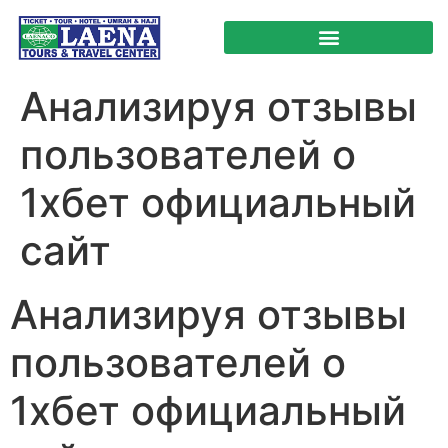
Анализируя отзывы
пользователей о
1хбет официальный
сайт
Анализируя отзывы
пользователей о
1хбет официальный