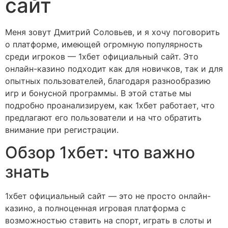
сайт
Меня зовут Дмитрий Соловьев, и я хочу поговорить
о платформе, имеющей огромную популярность
среди игроков — 1хбет официальный сайт. Это
онлайн-казино подходит как для новичков, так и для
опытных пользователей, благодаря разнообразию
игр и бонусной программы. В этой статье мы
подробно проанализируем, как 1хбет работает, что
предлагают его пользователи и на что обратить
внимание при регистрации.
Обзор 1хбет: что важно
знать
1хбет официальный сайт — это не просто онлайн-
казино, а полноценная игровая платформа с
возможностью ставить на спорт, играть в слоты и