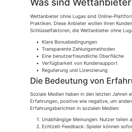
Was sind Wettanbiete
Wettanbieter ohne Lugas sind Online-Plattfor
Praktiken. Diese Anbieter wollen ihren Kunden
Schlüsselfaktoren, die Wettanbieter ohne Lug
Klare Bonusbedingungen
Transparente Zahlungsmethoden
Eine benutzerfreundliche Oberfläche
Verfügbarkeit von Kundensupport
Regulierung und Lizenzierung
Die Bedeutung von Erfahr
Soziale Medien haben in den letzten Jahren ei
Erfahrungen, positive wie negative, um andere
Erfahrungsberichten in sozialen Medien:
Unabhängige Meinungen: Nutzer teilen a
Echtzeit-Feedback: Spieler können sofo