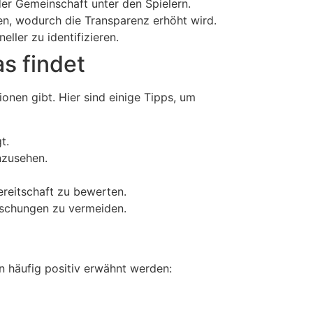
er Gemeinschaft unter den Spielern.
, wodurch die Transparenz erhöht wird.
ller zu identifizieren.
s findet
nen gibt. Hier sind einige Tipps, um
t.
nzusehen.
ereitschaft zu bewerten.
aschungen zu vermeiden.
n häufig positiv erwähnt werden: