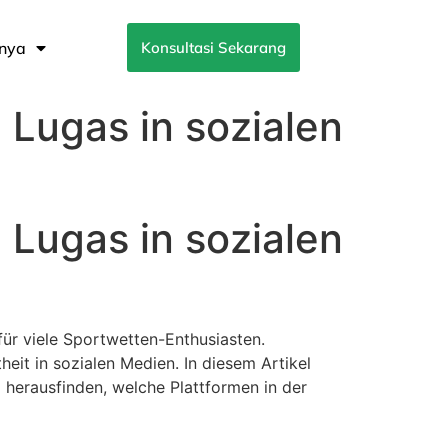
nnya
Konsultasi Sekarang
 Lugas in sozialen
 Lugas in sozialen
 für viele Sportwetten-Enthusiasten.
it in sozialen Medien. In diesem Artikel
d herausfinden, welche Plattformen in der