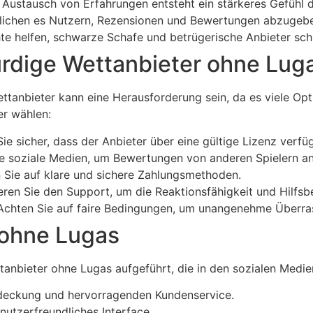
Austausch von Erfahrungen entsteht ein stärkeres Gefühl d
ichen es Nutzern, Rezensionen und Bewertungen abzugeben
e helfen, schwarze Schafe und betrügerische Anbieter schne
dige Wettanbieter ohne Luga
anbieter kann eine Herausforderung sein, da es viele Optio
er wählen:
ie sicher, dass der Anbieter über eine gültige Lizenz verfüg
ie soziale Medien, um Bewertungen von anderen Spielern a
 Sie auf klare und sichere Zahlungsmethoden.
ren Sie den Support, um die Reaktionsfähigkeit und Hilfsb
 Achten Sie auf faire Bedingungen, um unangenehme Überr
 ohne Lugas
tanbieter ohne Lugas aufgeführt, die in den sozialen Medie
bdeckung und hervorragenden Kundenservice.
nutzerfreundliches Interface.