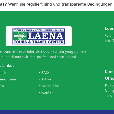
gas?
Wenn sie reguliert sind und transparente Bedingungen bi
Laen
Wisma
No. 7
aTours & Travel lahir dari dedikasi tim yang pernah
menjadi mutawif dan profesional tour Islami.
 Links :
Kant
anda
FAQ
Offi
tang Kami
Artikel
Ruko 
ah
Laena Link
Marg
Kontak
Telp.