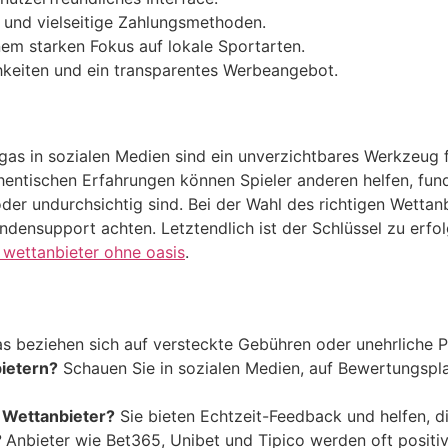
n und vielseitige Zahlungsmethoden.
em starken Fokus auf lokale Sportarten.
keiten und ein transparentes Werbeangebot.
as in sozialen Medien sind ein unverzichtbares Werkzeug fü
hentischen Erfahrungen können Spieler anderen helfen, fun
der undurchsichtig sind. Bei der Wahl des richtigen Wettanb
densupport achten. Letztendlich ist der Schlüssel zu erfol
 wettanbieter ohne oasis
.
s beziehen sich auf versteckte Gebühren oder unehrliche P
ietern?
Schauen Sie in sozialen Medien, auf Bewertungspl
 Wettanbieter?
Sie bieten Echtzeit-Feedback und helfen, d
?
Anbieter wie Bet365, Unibet und Tipico werden oft positi