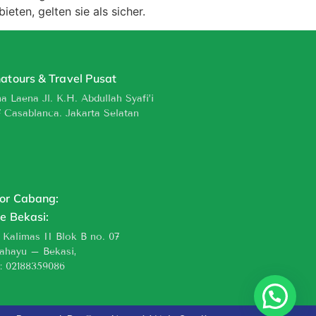
eten, gelten sie als sicher.
atours & Travel Pusat
 Laena Jl. K.H. Abdullah Syafi’i
 Casablanca. Jakarta Selatan
or Cabang:
ce Bekasi:
Kalimas II Blok B no. 07
ahayu – Bekasi,
 : 02188359086